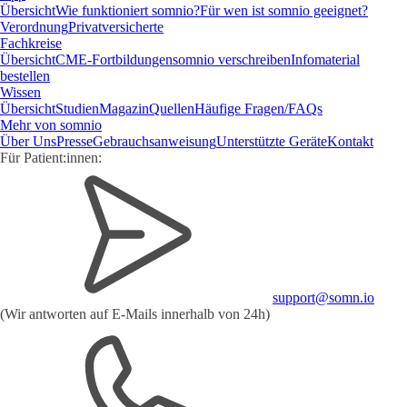
Übersicht
Wie funktioniert somnio?
Für wen ist somnio geeignet?
Verordnung
Privatversicherte
Fachkreise
Übersicht
CME-Fortbildungen
somnio verschreiben
Infomaterial
bestellen
Wissen
Übersicht
Studien
Magazin
Quellen
Häufige Fragen/FAQs
Mehr von somnio
Über Uns
Presse
Gebrauchsanweisung
Unterstützte Geräte
Kontakt
Für Patient:innen:
support@somn.io
(Wir antworten auf
E-Mails
innerhalb von 24h)